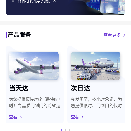
化、智能预警，最大程度保障客户货物安全
智能的调度系统
智能的调度系统，使用AI、大数据、自有地图等能力，
结合货构、天气、路况等百种维度，为客户提供最优时
效方案
产品服务
查看更多
当天达
次日达
为您提供超快时效（最快8小
今发明至，按小时承诺，为
时）高品质门到门的跨省运
您提供限时、门到门的快时
输服务
效运输服务
查看
查看