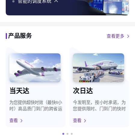
化、智能预警，最大程度保障客户货物安全
智能的调度系统
智能的调度系统，使用AI、大数据、自有地图等能力，
结合货构、天气、路况等百种维度，为客户提供最优时
效方案
产品服务
查看更多
当天达
次日达
为您提供超快时效（最快8小
今发明至，按小时承诺，为
时）高品质门到门的跨省运
您提供限时、门到门的快时
输服务
效运输服务
查看
查看